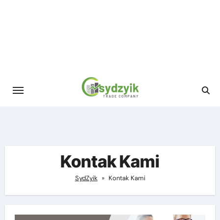
Skip
to
content
Kontak Kami
SydZyik
»
Kontak Kami