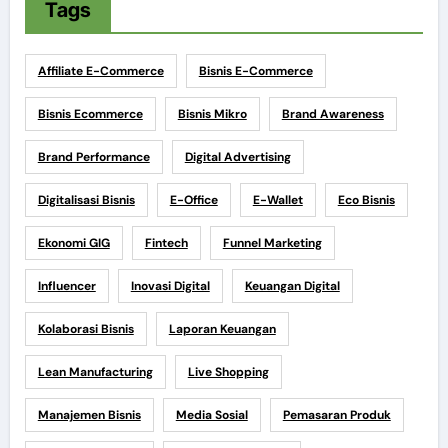
Tags
Affiliate E-Commerce
Bisnis E-Commerce
Bisnis Ecommerce
Bisnis Mikro
Brand Awareness
Brand Performance
Digital Advertising
Digitalisasi Bisnis
E-Office
E-Wallet
Eco Bisnis
Ekonomi GIG
Fintech
Funnel Marketing
Influencer
Inovasi Digital
Keuangan Digital
Kolaborasi Bisnis
Laporan Keuangan
Lean Manufacturing
Live Shopping
Manajemen Bisnis
Media Sosial
Pemasaran Produk