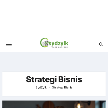
Skip
to
content
Strategi Bisnis
SydZyik
»
Strategi Bisnis