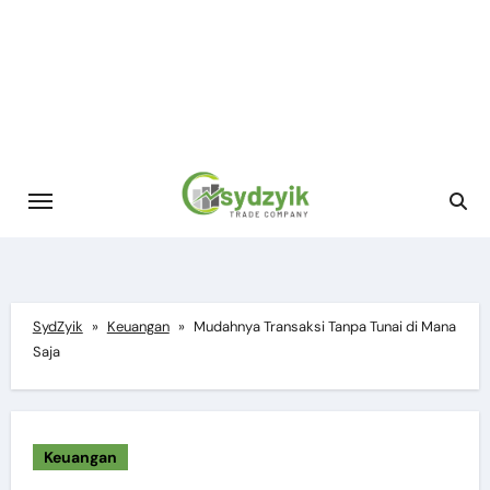
Skip
to
content
SydZyik
»
Keuangan
»
Mudahnya Transaksi Tanpa Tunai di Mana
Saja
Keuangan