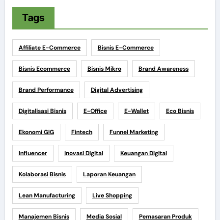
Tags
Affiliate E-Commerce
Bisnis E-Commerce
Bisnis Ecommerce
Bisnis Mikro
Brand Awareness
Brand Performance
Digital Advertising
Digitalisasi Bisnis
E-Office
E-Wallet
Eco Bisnis
Ekonomi GIG
Fintech
Funnel Marketing
Influencer
Inovasi Digital
Keuangan Digital
Kolaborasi Bisnis
Laporan Keuangan
Lean Manufacturing
Live Shopping
Manajemen Bisnis
Media Sosial
Pemasaran Produk