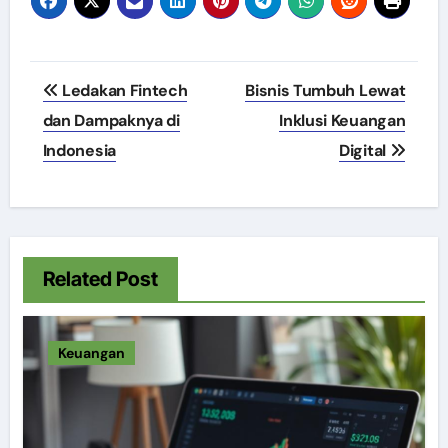
Post
Ledakan Fintech
Bisnis Tumbuh Lewat
navigation
dan Dampaknya di
Inklusi Keuangan
Indonesia
Digital
Related Post
Keuangan