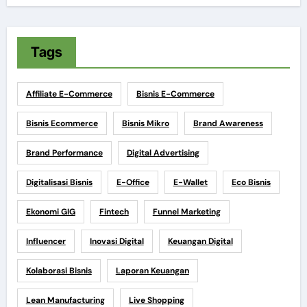
Tags
Affiliate E-Commerce
Bisnis E-Commerce
Bisnis Ecommerce
Bisnis Mikro
Brand Awareness
Brand Performance
Digital Advertising
Digitalisasi Bisnis
E-Office
E-Wallet
Eco Bisnis
Ekonomi GIG
Fintech
Funnel Marketing
Influencer
Inovasi Digital
Keuangan Digital
Kolaborasi Bisnis
Laporan Keuangan
Lean Manufacturing
Live Shopping