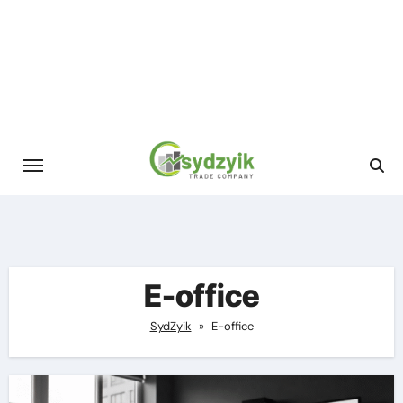
Skip
to
content
E-office
SydZyik
»
E-office