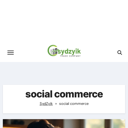
Skip
to
content
social commerce
SydZyik
»
social commerce