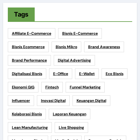
Tags
Affiliate E-Commerce
Bisnis E-Commerce
Bisnis Ecommerce
Bisnis Mikro
Brand Awareness
Brand Performance
Digital Advertising
Digitalisasi Bisnis
E-Office
E-Wallet
Eco Bisnis
Ekonomi GIG
Fintech
Funnel Marketing
Influencer
Inovasi Digital
Keuangan Digital
Kolaborasi Bisnis
Laporan Keuangan
Lean Manufacturing
Live Shopping