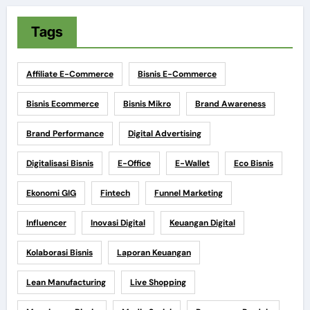
Tags
Affiliate E-Commerce
Bisnis E-Commerce
Bisnis Ecommerce
Bisnis Mikro
Brand Awareness
Brand Performance
Digital Advertising
Digitalisasi Bisnis
E-Office
E-Wallet
Eco Bisnis
Ekonomi GIG
Fintech
Funnel Marketing
Influencer
Inovasi Digital
Keuangan Digital
Kolaborasi Bisnis
Laporan Keuangan
Lean Manufacturing
Live Shopping