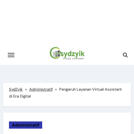
Skip
to
content
SydZyik
»
Administratif
»
Pengaruh Layanan Virtual Assistant
di Era Digital
Administratif