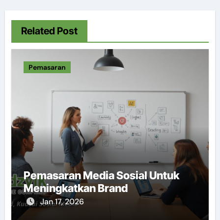
Related Post
Pemasaran
Pemasaran Media Sosial Untuk
Meningkatkan Brand
Jan 17, 2026