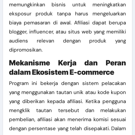
memungkinkan bisnis untuk meningkatkan
eksposur produk tanpa harus mengeluarkan
biaya pemasaran di awal. Afiliasi dapat berupa
blogger, influencer, atau situs web yang memiliki
audiens relevan dengan produk yang
dipromosikan.
Mekanisme Kerja dan Peran
dalam Ekosistem E-commerce
Program ini bekerja dengan sistem pelacakan
yang menggunakan tautan unik atau kode kupon
yang diberikan kepada afiliasi. Ketika pengguna
mengklik tautan tersebut dan melakukan
pembelian, afiliasi akan menerima komisi sesuai
dengan persentase yang telah disepakati. Dalam