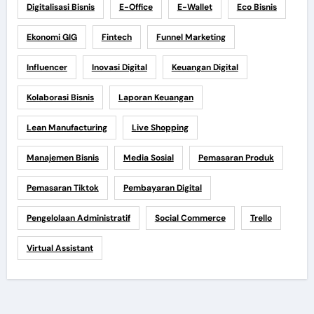
Digitalisasi Bisnis
E-Office
E-Wallet
Eco Bisnis
Ekonomi GIG
Fintech
Funnel Marketing
Influencer
Inovasi Digital
Keuangan Digital
Kolaborasi Bisnis
Laporan Keuangan
Lean Manufacturing
Live Shopping
Manajemen Bisnis
Media Sosial
Pemasaran Produk
Pemasaran Tiktok
Pembayaran Digital
Pengelolaan Administratif
Social Commerce
Trello
Virtual Assistant