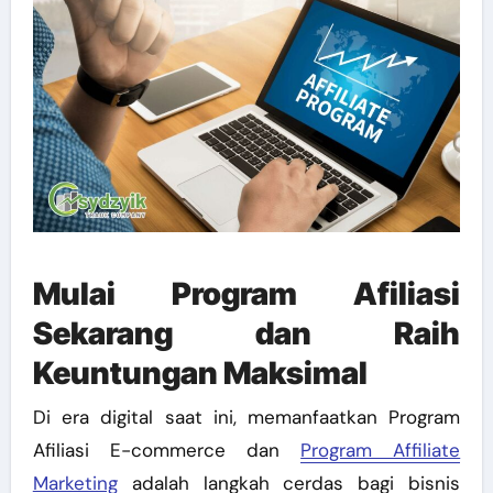
Mulai Program Afiliasi
Sekarang dan Raih
Keuntungan Maksimal
Di era digital saat ini, memanfaatkan Program
Afiliasi E-commerce dan
Program Affiliate
Marketing
adalah langkah cerdas bagi bisnis