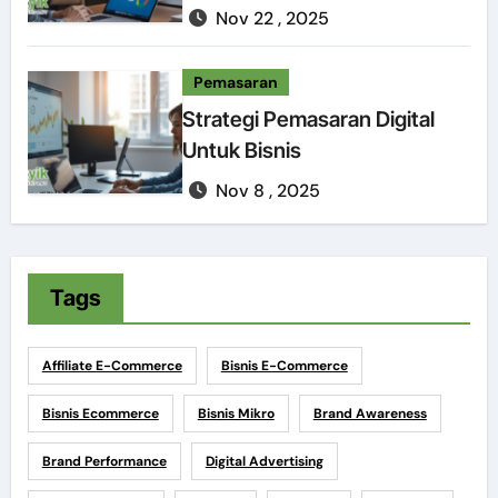
Nov 22 , 2025
Pemasaran
Strategi Pemasaran Digital
Untuk Bisnis
Nov 8 , 2025
Tags
Affiliate E-Commerce
Bisnis E-Commerce
Bisnis Ecommerce
Bisnis Mikro
Brand Awareness
Brand Performance
Digital Advertising