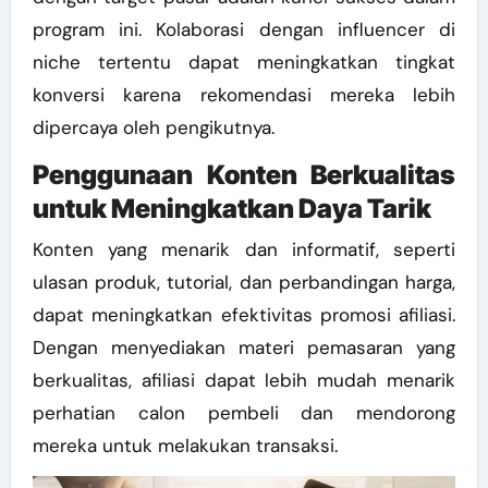
program ini. Kolaborasi dengan influencer di
niche tertentu dapat meningkatkan tingkat
konversi karena rekomendasi mereka lebih
dipercaya oleh pengikutnya.
Penggunaan Konten Berkualitas
untuk Meningkatkan Daya Tarik
Konten yang menarik dan informatif, seperti
ulasan produk, tutorial, dan perbandingan harga,
dapat meningkatkan efektivitas promosi afiliasi.
Dengan menyediakan materi pemasaran yang
berkualitas, afiliasi dapat lebih mudah menarik
perhatian calon pembeli dan mendorong
mereka untuk melakukan transaksi.