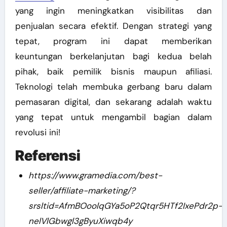
yang ingin meningkatkan visibilitas dan
penjualan secara efektif. Dengan strategi yang
tepat, program ini dapat memberikan
keuntungan berkelanjutan bagi kedua belah
pihak, baik pemilik bisnis maupun afiliasi.
Teknologi telah membuka gerbang baru dalam
pemasaran digital, dan sekarang adalah waktu
yang tepat untuk mengambil bagian dalam
revolusi ini!
Referensi
https://www.gramedia.com/best-
seller/affiliate-marketing/?
srsltid=AfmBOoolqGYa5oP2Qtqr5HTf2IxePdr2p-
nelVlGbwgl3gByuXiwqb4y