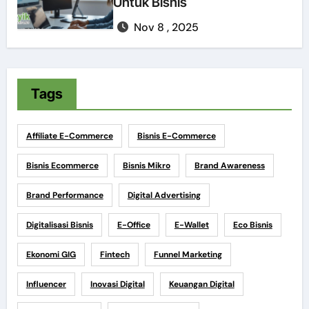
Untuk Bisnis
Nov 8 , 2025
Tags
Affiliate E-Commerce
Bisnis E-Commerce
Bisnis Ecommerce
Bisnis Mikro
Brand Awareness
Brand Performance
Digital Advertising
Digitalisasi Bisnis
E-Office
E-Wallet
Eco Bisnis
Ekonomi GIG
Fintech
Funnel Marketing
Influencer
Inovasi Digital
Keuangan Digital