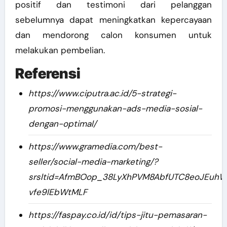
positif dan testimoni dari pelanggan
sebelumnya dapat meningkatkan kepercayaan
dan mendorong calon konsumen untuk
melakukan pembelian.
Referensi
https://www.ciputra.ac.id/5-strategi-
promosi-menggunakan-ads-media-sosial-
dengan-optimal/
https://www.gramedia.com/best-
seller/social-media-marketing/?
srsltid=AfmBOop_38LyXhPVM8AbfUTC8eoJEuhW
vfe9lEbWtMLF
https://faspay.co.id/id/tips-jitu-pemasaran-