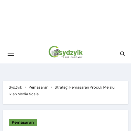
Skip
to
content
SydZyik
»
Pemasaran
»
Strategi Pemasaran Produk Melalui
Iklan Media Sosial
Pemasaran