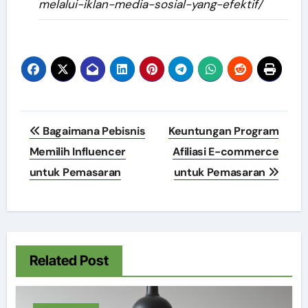
melalui-iklan-media-sosial-yang-efektif/
Post
Bagaimana Pebisnis
Keuntungan Program
navigation
Memilih Influencer
Afiliasi E-commerce
untuk Pemasaran
untuk Pemasaran
Related Post